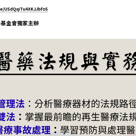
gle/USdQqiTu4XKJJbFz6
學基金會獨家主辦