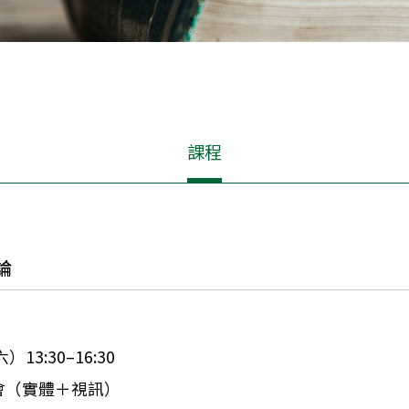
課程
論
）13:30–16:30
會（實體＋視訊）