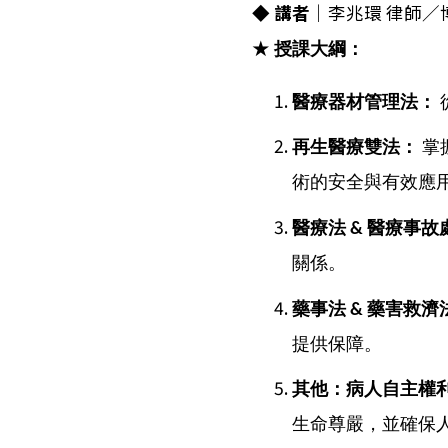
◆
講者
｜李兆環 律師／
★
授課大綱：
醫療器材管理法：
再生醫療雙法：
掌
術的安全與有效應
醫療法 & 醫療事
關係。
藥事法 & 藥害救濟
提供保障。
其他：病人自主權
生命尊嚴，並確保