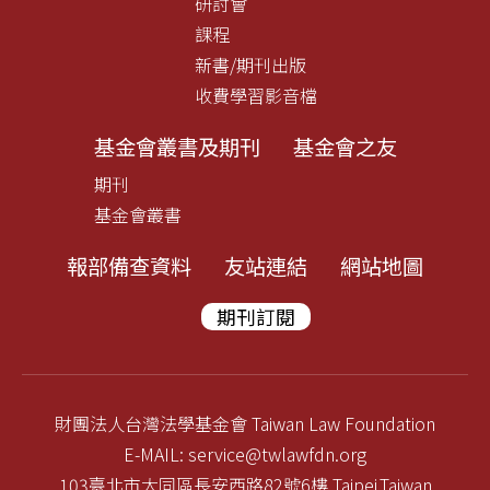
研討會
課程
新書/期刊出版
收費學習影音檔
基金會叢書及期刊
基金會之友
期刊
基金會叢書
報部備查資料
友站連結
網站地圖
期刊訂閱
財團法人台灣法學基金會 Taiwan Law Foundation
E-MAIL: service@twlawfdn.org
103臺北市大同區長安西路82號6樓 Taipei,Taiwan