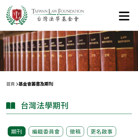
首頁
基金會叢書及期刊
台灣法學期刊
期刊
編輯委員會
徵稿
更名啟事