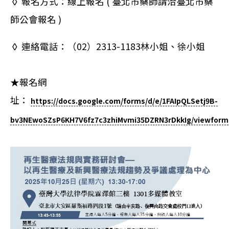
◊ 報名方式：線上報名 ( 臺北市藥師請洽臺北市藥
師公會報名 )
◊ 連絡電話：（02）2313-1183林小姐、徐小姐
★報名網
址：
https://docs.google.com/forms/d/e/1FAIpQLSetj9B-
bv3NEwoSZsP6KH7V6fz7c3zhiMvmi35DZRN3rDkkIg/viewform