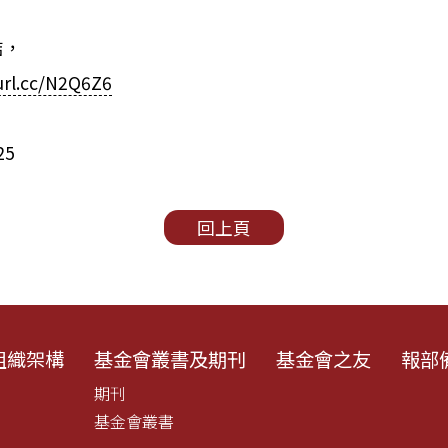
結，
url.cc/N2Q6Z6
25
回上頁
組織架構
基金會叢書及期刊
基金會之友
報部
期刊
基金會叢書