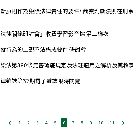
斷原則作為免除法律責任的要件/ 商業判斷法則在刑事
程
法律關係研討會」收費學習影音檔 第二梯次
縱行為的主觀不法構成要件 研討會
訟法第380條無害瑕疵規定及法理適用之解析及其救濟
律雜誌第32期電子雜誌限時閱覽
1
2
3
4
5
6
7
8
9
10
11