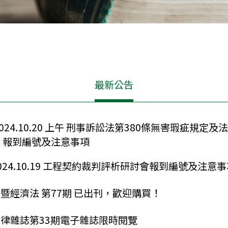
最新公告
2024.10.20 上午 刑事訴訟法第380條無害瑕疵規
 報到編號及注意事項
024.10.19 工程契約裁判評析研討會報到編號及注意
暨經濟法 第77期 已出刊，歡迎購買！
律雜誌第33期電子雜誌限時閱覽